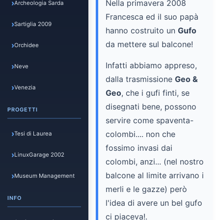
Nella primavera 2008
Archeologia Sarda
Francesca ed il suo papà
Sartiglia 2009
hanno costruito un
Gufo
da mettere sul balcone!
Orchidee
Infatti abbiamo appreso,
Neve
dalla trasmissione
Geo &
Venezia
Geo
, che i gufi finti, se
disegnati bene, possono
PROGETTI
servire come spaventa-
colombi.... non che
Tesi di Laurea
fossimo invasi dai
LinuxGarage 2002
colombi, anzi... (nel nostro
balcone al limite arrivano i
Museum Management
merli e le gazze) però
INFO
l'idea di avere un bel gufo
ci piaceva!.