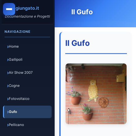
giungato.it
Il Gufo
Documentazione e Progetti
NAVIGAZIONE
Il Gufo
Home
Gallipoli
Air Show 2007
Cogne
Fotovoltaico
Gufo
Pellicano