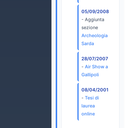
05/09/2008
- Aggiunta
sezione
Archeologia
Sarda
28/07/2007
-
Air Show a
Gallipoli
08/04/2001
-
Tesi di
laurea
online