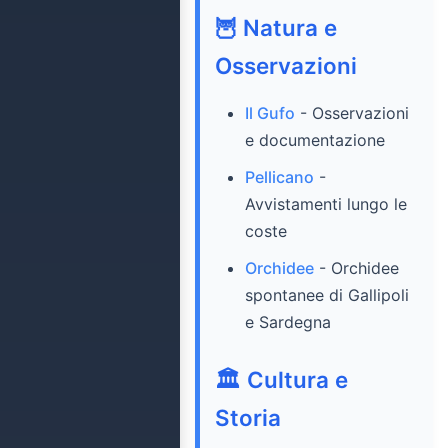
🦉 Natura e
Osservazioni
Il Gufo
- Osservazioni
e documentazione
Pellicano
-
Avvistamenti lungo le
coste
Orchidee
- Orchidee
spontanee di Gallipoli
e Sardegna
🏛️ Cultura e
Storia