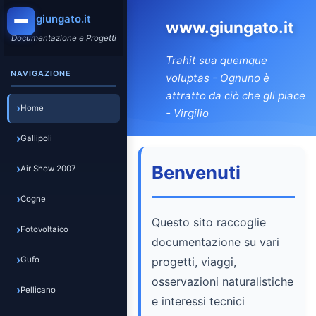
giungato.it
www.giungato.it
Documentazione e Progetti
Trahit sua quemque
NAVIGAZIONE
voluptas
- Ognuno è
attratto da ciò che gli piace
Home
- Virgilio
Gallipoli
Benvenuti
Air Show 2007
Cogne
Questo sito raccoglie
Fotovoltaico
documentazione su vari
Gufo
progetti, viaggi,
osservazioni naturalistiche
Pellicano
e interessi tecnici