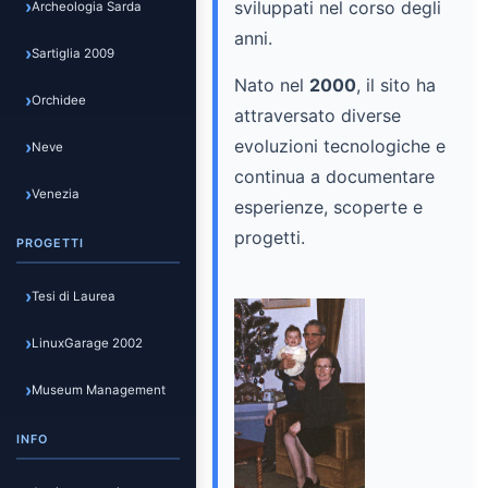
sviluppati nel corso degli
Archeologia Sarda
anni.
Sartiglia 2009
Nato nel
2000
, il sito ha
Orchidee
attraversato diverse
evoluzioni tecnologiche e
Neve
continua a documentare
Venezia
esperienze, scoperte e
progetti.
PROGETTI
Tesi di Laurea
LinuxGarage 2002
Museum Management
INFO