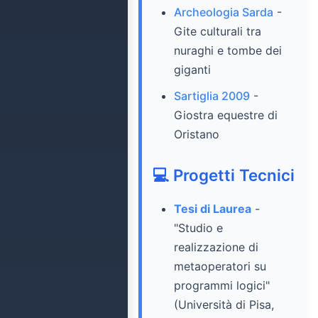
Archeologia Sarda
-
Gite culturali tra
nuraghi e tombe dei
giganti
Sartiglia 2009
-
Giostra equestre di
Oristano
💻 Progetti Tecnici
Tesi di Laurea
-
"Studio e
realizzazione di
metaoperatori su
programmi logici"
(Università di Pisa,