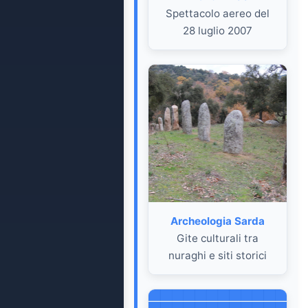
Spettacolo aereo del
28 luglio 2007
Archeologia Sarda
Gite culturali tra
nuraghi e siti storici