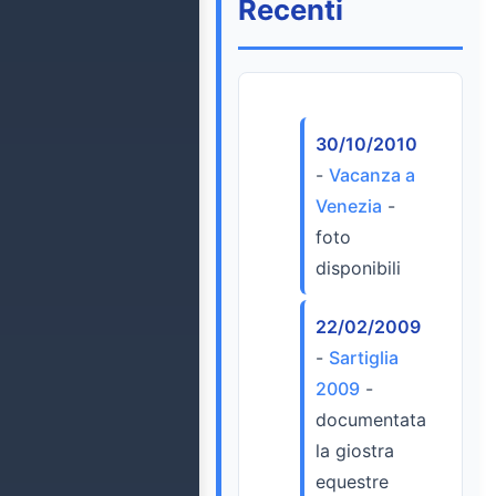
Recenti
30/10/2010
-
Vacanza a
Venezia
-
foto
disponibili
22/02/2009
-
Sartiglia
2009
-
documentata
la giostra
equestre